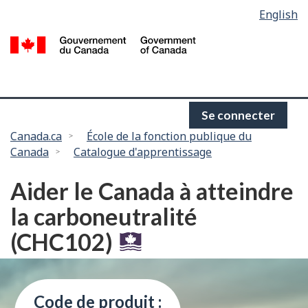
Language
English
Passer
selection
au
/
contenu
G
principal
d
C
Se connecter
Vous
Canada.ca
École de la fonction publique du
Canada
Catalogue d'apprentissage
êtes
ici :
Aider le Canada à atteindre
la carboneutralité
(CHC102)
Code de produit :