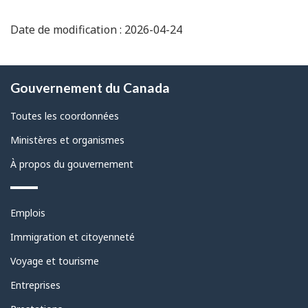
connaissance du problème des changements
climatiques fait partie intégrante du service à la
Date de modification : 2026-04-24
population canadienne.
À
Gouvernement du Canada
propos
de
Toutes les coordonnées
ce
Ministères et organismes
site
À propos du gouvernement
Thèmes
Emplois
et
sujets
Immigration et citoyenneté
Voyage et tourisme
Entreprises