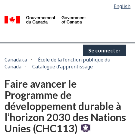
Language
English
Passer
selection
au
/
contenu
G
principal
d
C
Se connecter
Vous
Canada.ca
École de la fonction publique du
Canada
Catalogue d'apprentissage
êtes
ici :
Faire avancer le
Programme de
développement durable à
l’horizon 2030 des Nations
Unies (CHC113)