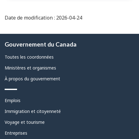
Date de modification : 2026-04-24
À
Gouvernement du Canada
propos
de
Toutes les coordonnées
ce
Ministères et organismes
site
À propos du gouvernement
Thèmes
Emplois
et
sujets
Immigration et citoyenneté
Voyage et tourisme
Entreprises