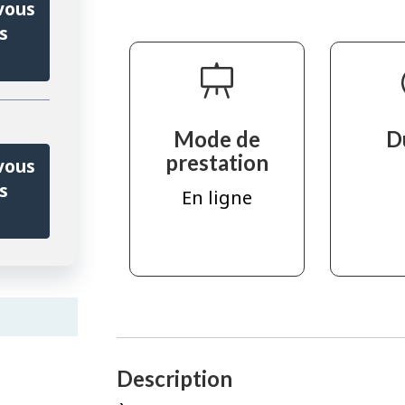
vous
s
Mode de
D
prestation
vous
s
En ligne
Description