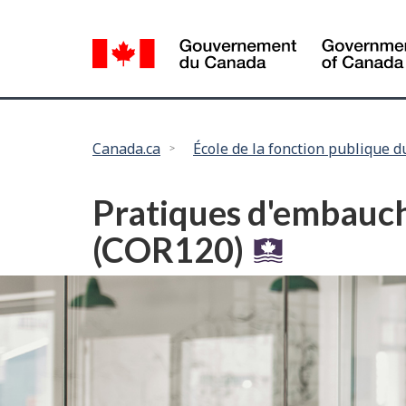
Language
selection
Vous
Canada.ca
École de la fonction publique 
êtes
ici :
Pratiques d'embauche
(COR120)