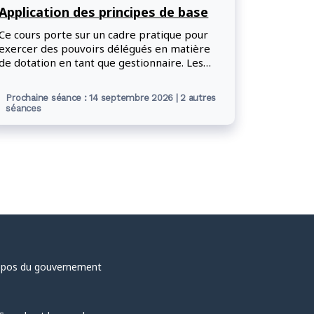
Application des principes de base
Ce cours porte sur un cadre pratique pour
exercer des pouvoirs délégués en matière
de dotation en tant que gestionnaire. Les
participants étudieront diverses mises en
situation qui les amèneront à réfléchir aux
Prochaine séance : 14 septembre 2026 | 2 autres
considérations à prendre en compte tout au
séances
long du processus de dotation et aux
implications de chacune d'elles, ainsi qu'à
échanger à ce sujet.
opos du gouvernement