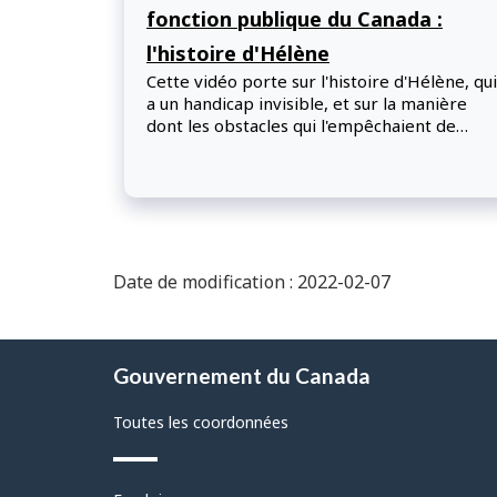
fonction publique du Canada :
l'histoire d'Hélène
Cette vidéo porte sur l'histoire d'Hélène, qui
a un handicap invisible, et sur la manière
dont les obstacles qui l'empêchaient de
participer pleinement à un processus
d'entretien d'embauche ont été éliminés.
Date de modification : 2022-02-07
À
Gouvernement du Canada
propos
de
Toutes les coordonnées
ce
site