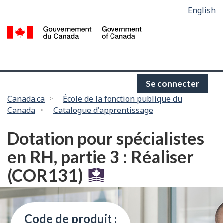
Language
English
Passer
selection
au
/
contenu
G
principal
d
C
Se connecter
Vous
Canada.ca
École de la fonction publique du
Canada
Catalogue d'apprentissage
êtes
ici :
Dotation pour spécialistes
en RH, partie 3 : Réaliser
(COR131)
Code de produit :