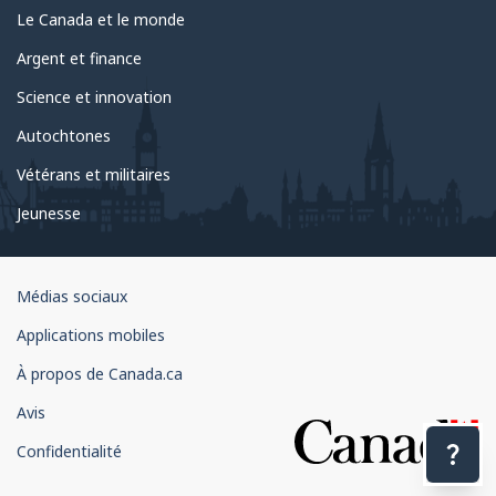
Le Canada et le monde
Argent et finance
Science et innovation
Autochtones
Vétérans et militaires
Jeunesse
Organisation
Médias sociaux
du
Applications mobiles
gouvernement
du
À propos de Canada.ca
Canada
Avis
Confidentialité
Nous