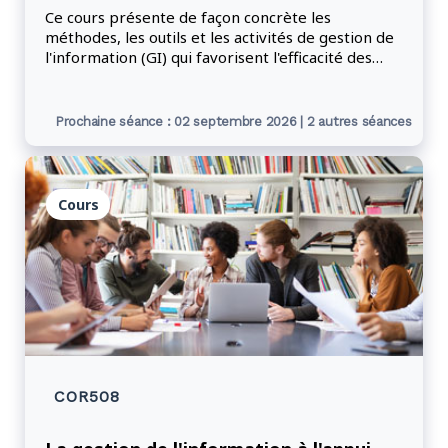
Ce cours présente de façon concrète les
méthodes, les outils et les activités de gestion de
l'information (GI) qui favorisent l'efficacité des
programmes ministériels de GI. Les participants
apprendront à élaborer des structures de
classification de l'information, à établir des
Prochaine séance : 02 septembre 2026 | 2 autres séances
critères de conservation et à suivre les
démarches appropriées pour éliminer des
ressources documentaires.
Cours
COR508