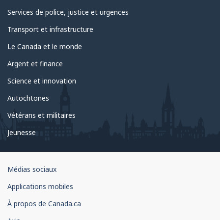
Services de police, justice et urgences
Transport et infrastructure
Le Canada et le monde
Argent et finance
Science et innovation
Autochtones
Vétérans et militaires
Jeunesse
Organisation
Médias sociaux
du
Applications mobiles
gouvernement
du
À propos de Canada.ca
Canada