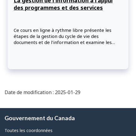
La gestion de l'information à l'appui
des programmes et des services
Ce cours en ligne à rythme libre présente les
étapes de la gestion du cycle de vie des
documents et de l'information et examine les
activités de gestion de l'information qui appuient
les programmes et les services au sein des
ministères fédéraux. Les participants se
familiariseront avec les différents systèmes de
classification, les techniques avancées de
recherche et de récupération ainsi que les
processus approuvés de conservation et
d'élimination de documents.
Date de modification : 2025-01-29
À
Gouvernement du Canada
propos
de
Toutes les coordonnées