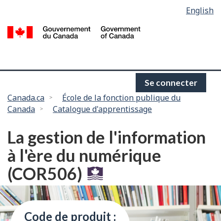
Language
English
Passer
selection
au
/
contenu
G
principal
d
C
Se connecter
Vous
Canada.ca
École de la fonction publique du
Canada
Catalogue d'apprentissage
êtes
ici :
La gestion de l'information
à l'ère du numérique
(COR506)
Code de produit :