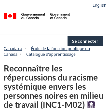
Language
English
Passer
selection
au
/
contenu
G
principal
d
C
Se connecter
Vous
Canada.ca
École de la fonction publique du
Canada
Catalogue d'apprentissage
êtes
ici :
Reconnaître les
répercussions du racisme
systémique envers les
personnes noires en milieu
de travail (INC1-M02)