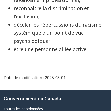
l’avancement professionnel;
reconnaître la discrimination et
l’exclusion;
déceler les répercussions du racisme
systémique d’un point de vue
psychologique;
être une personne alliée active.
Date de modification : 2025-08-01
À
Gouvernement du Canada
propos
de
Toutes les coordonnées