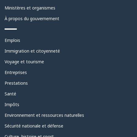
ce
Ministères et organismes
site
À propos du gouvernement
Thèmes
Emplois
et
sujets
Immigration et citoyenneté
Voyage et tourisme
Entreprises
Prestations
Santé
Impôts
Environnement et ressources naturelles
Sécurité nationale et défense
Culture, histoire et sport