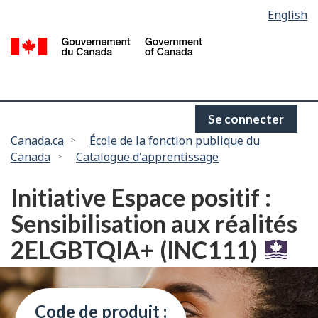
Language
English
Passer
selection
au
/
contenu
G
principal
d
C
Se connecter
Vous
Canada.ca
École de la fonction publique du
Canada
Catalogue d'apprentissage
êtes
ici :
Initiative Espace positif :
Sensibilisation aux réalités
2ELGBTQIA+ (INC111)
Code de produit :