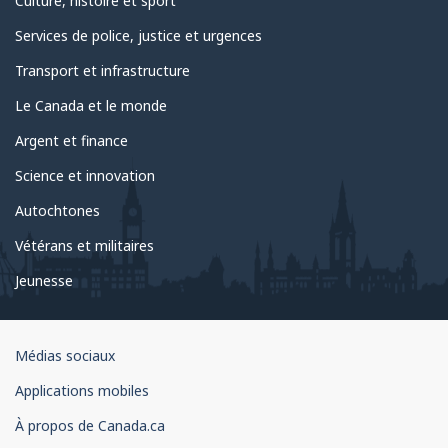
Culture, histoire et sport
Services de police, justice et urgences
Transport et infrastructure
Le Canada et le monde
Argent et finance
Science et innovation
Autochtones
Vétérans et militaires
Jeunesse
Organisation
Médias sociaux
du
Applications mobiles
gouvernement
du
À propos de Canada.ca
Canada