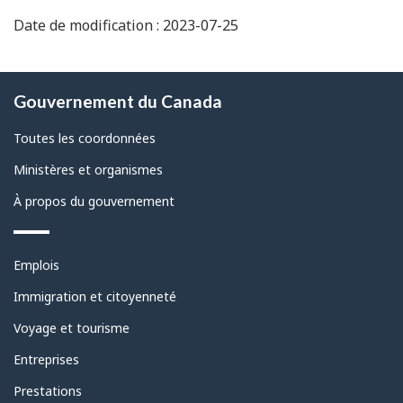
Date de modification : 2023-07-25
À
Gouvernement du Canada
propos
de
Toutes les coordonnées
ce
Ministères et organismes
site
À propos du gouvernement
Thèmes
Emplois
et
sujets
Immigration et citoyenneté
Voyage et tourisme
Entreprises
Prestations