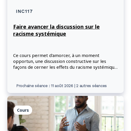
INC117
Faire avancer la discussion sur le
racisme systémique
Ce cours permet d'amorcer, à un moment
opportun, une discussion constructive sur les
façons de cerner les effets du racisme systémique
en milieu de travail, et de lutter contre ceux-ci.
Les participants comprendront mieux les
difficultés liées à la discrimination et apprendront
Prochaine séance : 11 août 2026 | 2 autres séances
des moyens concrets pour affronter le racisme et
apporter des changements significatifs dans la
fonction publique fédérale.
Cours