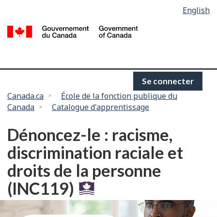
Language
English
Passer
selection
au
/
contenu
G
principal
d
C
Se connecter
Vous
Canada.ca
École de la fonction publique du
Canada
Catalogue d'apprentissage
êtes
ici :
Dénoncez-le : racisme,
discrimination raciale et
droits de la personne
(INC119)