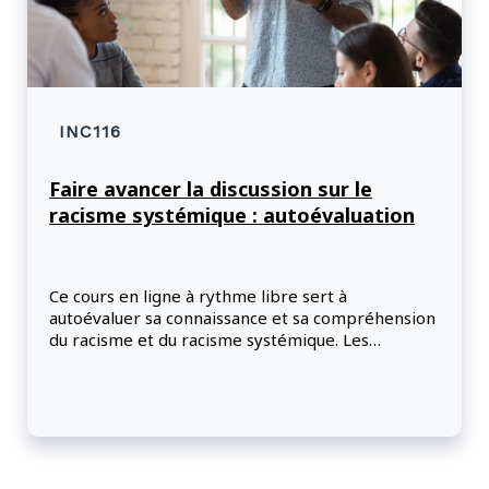
INC116
Faire avancer la discussion sur le
racisme systémique : autoévaluation
Ce cours en ligne à rythme libre sert à
autoévaluer sa connaissance et sa compréhension
du racisme et du racisme systémique. Les
participants peuvent utiliser leurs résultats pour
mieux comprendre leur rôle dans la mise en place
d'un changement significatif et leur contribution à
la discussion sur les effets du racisme systémique
en milieu de travail.