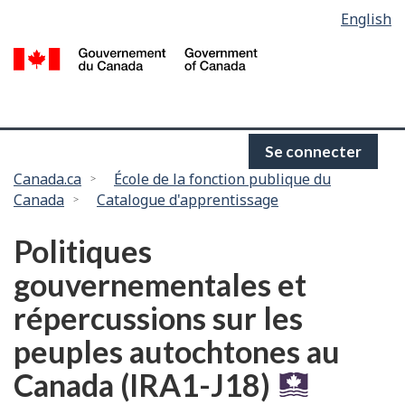
Language
English
Passer
selection
au
/
contenu
G
principal
d
C
Se connecter
Vous
Canada.ca
École de la fonction publique du
Canada
Catalogue d'apprentissage
êtes
ici :
Politiques
gouvernementales et
répercussions sur les
peuples autochtones au
Canada (IRA1-J18)