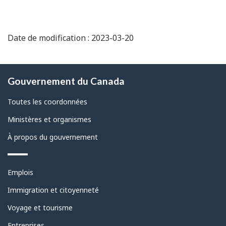
Date de modification : 2023-03-20
À
Gouvernement du Canada
propos
de
Toutes les coordonnées
ce
Ministères et organismes
site
À propos du gouvernement
Thèmes
Emplois
et
sujets
Immigration et citoyenneté
Voyage et tourisme
Entreprises