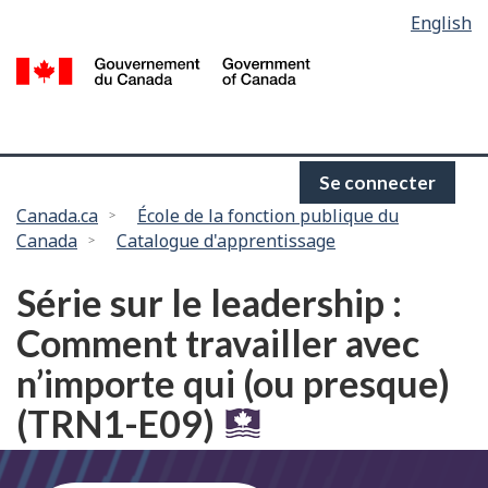
Language
English
Passer
selection
au
/
contenu
G
principal
d
C
Se connecter
Vous
Canada.ca
École de la fonction publique du
Canada
Catalogue d'apprentissage
êtes
ici :
Série sur le leadership :
Comment travailler avec
n’importe qui (ou presque)
(TRN1-E09)