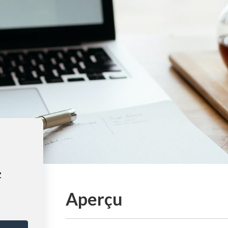
z
Aperçu