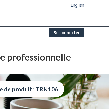
English
Se connecter
te professionnelle
e de produit : TRN106