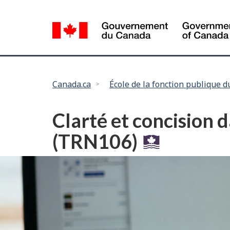
Language
selection
Vous
Canada.ca
École de la fonction publique 
êtes
ici :
Clarté et concision 
(TRN106)