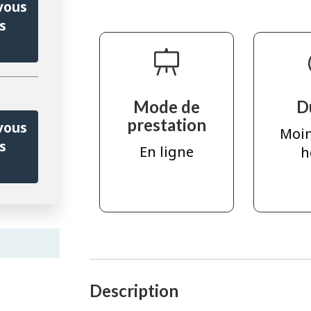
vous
s
Mode de
D
prestation
vous
Moin
s
En ligne
h
Description