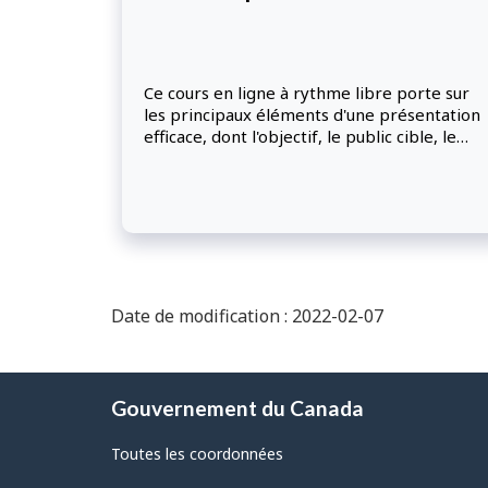
Ce cours en ligne à rythme libre porte sur
les principaux éléments d'une présentation
efficace, dont l'objectif, le public cible, le
message et la structure. Les participants
apprendront comment se servir d'outils de
présentation et d'éléments visuels, et
comment répéter leur exposé pour
prendre de l'assurance avant de le
présenter devant un public.
Date de modification : 2022-02-07
À
Gouvernement du Canada
propos
de
Toutes les coordonnées
ce