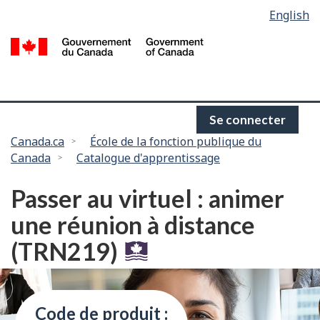
Language
English
Passer
selection
au
/
contenu
G
principal
d
C
Se connecter
Vous
Canada.ca
École de la fonction publique du
Canada
Catalogue d'apprentissage
êtes
ici :
Passer au virtuel : animer
une réunion à distance
(TRN219)
Code de produit :