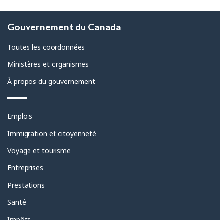
À
Gouvernement du Canada
propos
de
Toutes les coordonnées
ce
Ministères et organismes
site
À propos du gouvernement
Thèmes
Emplois
et
sujets
Immigration et citoyenneté
Voyage et tourisme
Entreprises
Prestations
Santé
Impôts