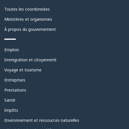
de
Toutes les coordonnées
ce
Ministères et organismes
site
À propos du gouvernement
Thèmes
Emplois
et
sujets
Immigration et citoyenneté
Voyage et tourisme
Entreprises
Prestations
Santé
Impôts
Environnement et ressources naturelles