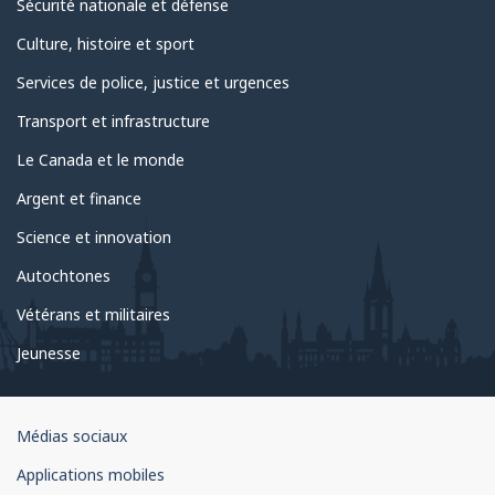
Sécurité nationale et défense
Culture, histoire et sport
Services de police, justice et urgences
Transport et infrastructure
Le Canada et le monde
Argent et finance
Science et innovation
Autochtones
Vétérans et militaires
Jeunesse
Organisation
Médias sociaux
du
Applications mobiles
gouvernement