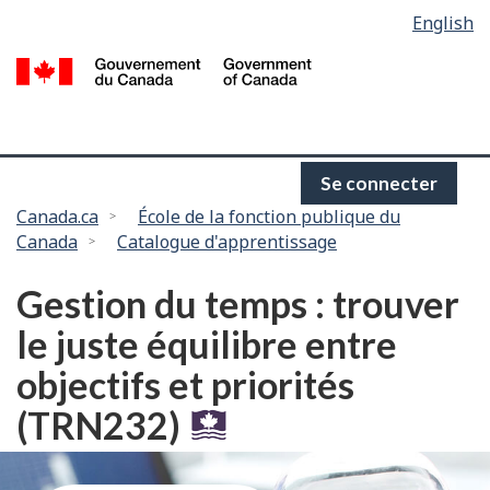
Language
English
Passer
selection
au
/
contenu
G
principal
d
C
Se connecter
Vous
Canada.ca
École de la fonction publique du
Canada
Catalogue d'apprentissage
êtes
ici :
Gestion du temps : trouver
le juste équilibre entre
objectifs et priorités
(TRN232)