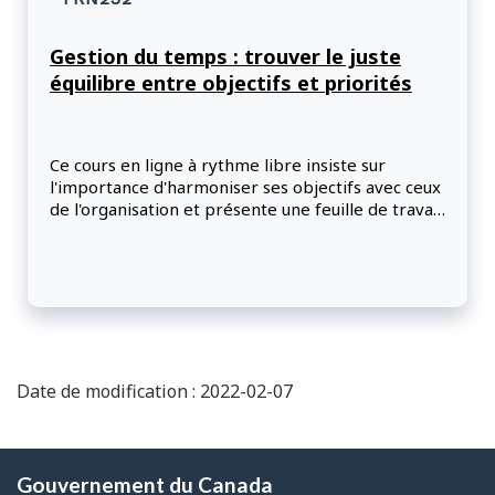
Gestion du temps : trouver le juste
équilibre entre objectifs et priorités
Ce cours en ligne à rythme libre insiste sur
l'importance d'harmoniser ses objectifs avec ceux
de l'organisation et présente une feuille de travail
permettant de le faire. Grâce à cette feuille de
travail, les participants apprendront à clarifier les
objectifs et à établir les priorités de travail en
fonction de ceux-ci pour ainsi mieux gérer leur
temps.
Date de modification : 2022-02-07
À
Gouvernement du Canada
propos