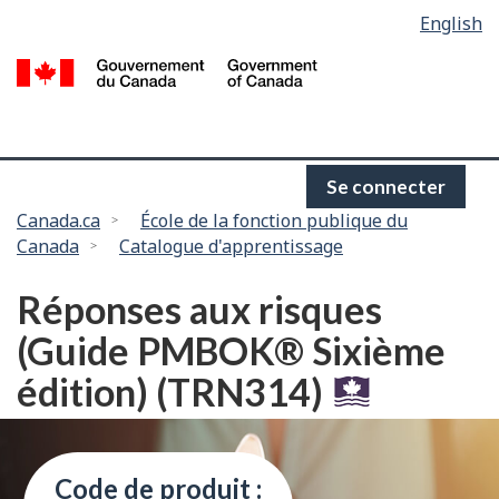
Language
English
Passer
selection
au
/
contenu
G
principal
d
C
Se connecter
Vous
Canada.ca
École de la fonction publique du
Canada
Catalogue d'apprentissage
êtes
ici :
Réponses aux risques
(Guide PMBOK® Sixième
édition) (TRN314)
Code de produit :