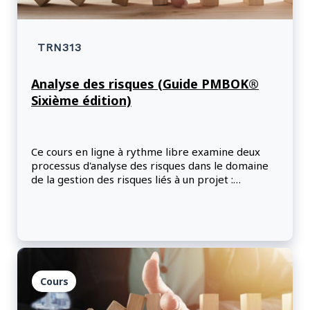
TRN313
Analyse des risques (Guide PMBOK®
Sixième édition)
Ce cours en ligne à rythme libre examine deux
processus d'analyse des risques dans le domaine
de la gestion des risques liés à un projet :
effectuer l'analyse qualitative des risques et
effectuer l'analyse quantitative des risques. Les
participants apprendront à appliquer des
méthodes d'analyse qualitative et quantitative des
risques pour calculer et comprendre les
répercussions financières ainsi que les autres
coûts liés aux risques du projet.
Cours