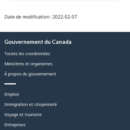
Date de modification : 2022-02-07
À
Gouvernement du Canada
propos
de
Toutes les coordonnées
ce
Ministères et organismes
site
À propos du gouvernement
Thèmes
Emplois
et
sujets
Immigration et citoyenneté
Voyage et tourisme
Entreprises