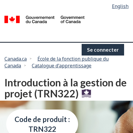
Language
English
Passer
selection
au
/
contenu
G
principal
d
C
Se connecter
Vous
Canada.ca
École de la fonction publique du
Canada
Catalogue d'apprentissage
êtes
ici :
Introduction à la gestion de
projet (TRN322)
Code de produit :
TRN322