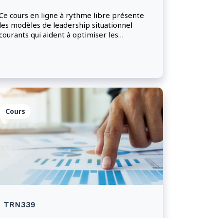
Ce cours en ligne à rythme libre présente
les modèles de leadership situationnel
courants qui aident à optimiser les
processus et les efforts liés au travail, y
compris les modèles qui mettent l'accent
sur la communication interculturelle, la
motivation et le changement au sein des
organisations.
Cours
TRN339