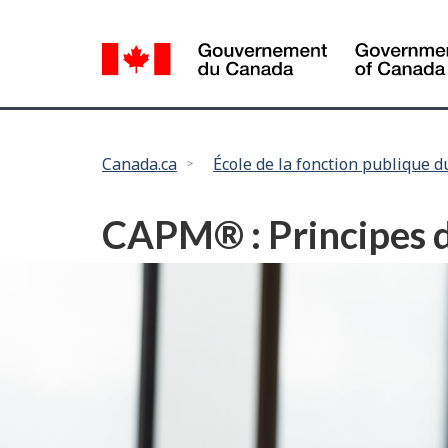
Language
selection
Vous
Canada.ca
École de la fonction publique 
êtes
ici :
CAPM® : Principes 