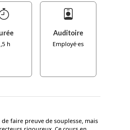
urée
Auditoire
,5 h
Employé·es
ge de faire preuve de souplesse, mais
recteurs rigoureux. Ce cours en