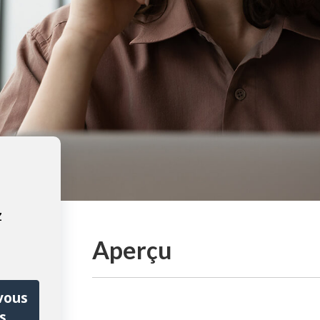
z
Aperçu
vous
s