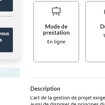
Mode de
D
prestation
vous
1
s
En ligne
Description
L'art de la gestion de projet exi
aussi de disposer de principes di