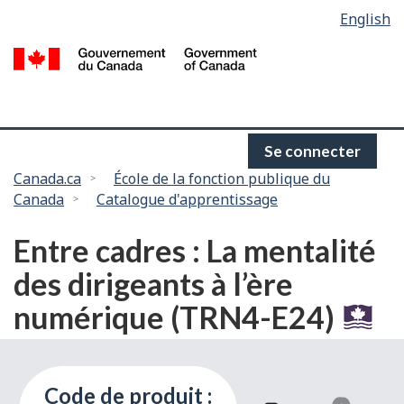
Language
English
Passer
selection
au
/
contenu
G
principal
d
C
Se connecter
Vous
Canada.ca
École de la fonction publique du
Canada
Catalogue d'apprentissage
êtes
ici :
Entre cadres : La mentalité
des dirigeants à l’ère
numérique (TRN4-E24)
Code de produit :