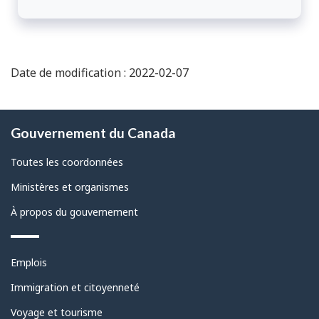
Date de modification : 2022-02-07
À
Gouvernement du Canada
propos
de
Toutes les coordonnées
ce
Ministères et organismes
site
À propos du gouvernement
Thèmes
Emplois
et
sujets
Immigration et citoyenneté
Voyage et tourisme