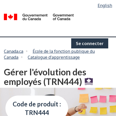
Language
English
Passer
selection
au
/
contenu
G
principal
d
C
Se connecter
Vous
Canada.ca
École de la fonction publique du
Canada
Catalogue d'apprentissage
êtes
ici :
Gérer l'évolution des
employés (TRN444)
Code de produit :
TRN444