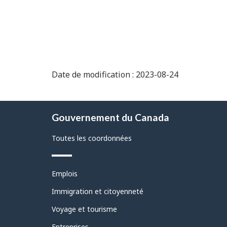
Date de modification : 2023-08-24
À
Gouvernement du Canada
propos
de
Toutes les coordonnées
ce
site
Thèmes
Emplois
et
sujets
Immigration et citoyenneté
Voyage et tourisme
Entreprises