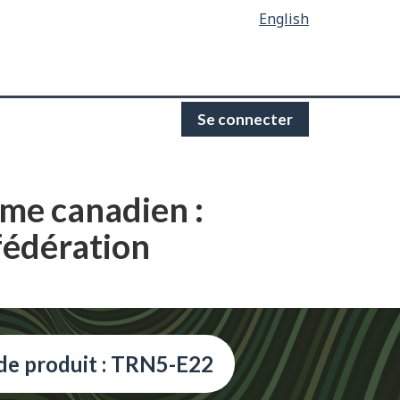
English
Se connecter
sme canadien :
fédération
de produit : TRN5-E22