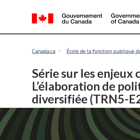
Language
selection
Vous
Canada.ca
École de la fonction publique 
êtes
ici :
Série sur les enjeux
L’élaboration de pol
diversifiée (TRN5-E