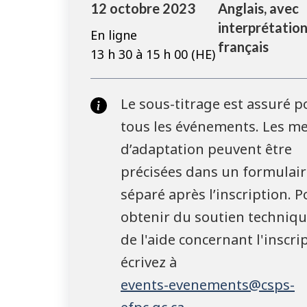
12 octobre 2023
Anglais, avec
interprétation
En ligne
français
13 h 30 à 15 h 00 (HE)
Le sous-titrage est assuré p
tous les événements. Les m
d’adaptation peuvent être
précisées dans un formulair
séparé après l’inscription. P
obtenir du soutien techniq
de l'aide concernant l'inscri
écrivez à
events-evenements@csps-