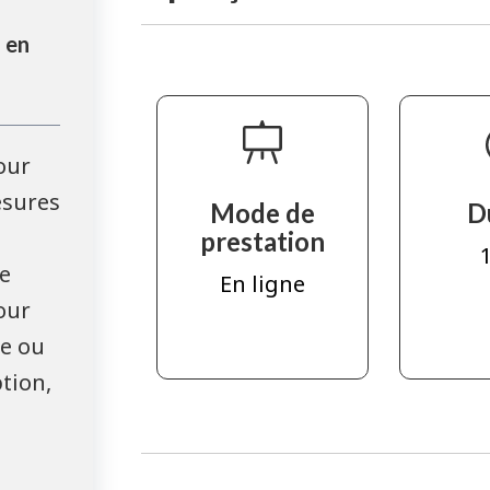
 en
our
esures
Mode de
D
prestation
1
e
En ligne
our
ue ou
ption,