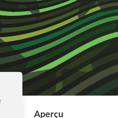
z
Aperçu