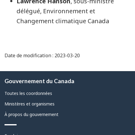
Lawrence Hanson
, sous-ministre
délégué, Environnement et
Changement climatique Canada
Date de modification : 2023-03-20
À
Gouvernement du Canada
propos
de
Toutes les coordonnées
ce
Ministères et organismes
site
À propos du gouvernement