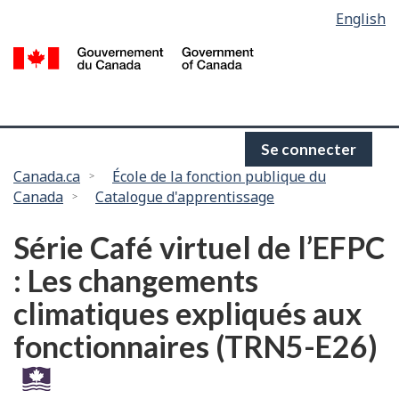
Language
English
Passer
selection
au
/
contenu
G
principal
d
C
Se connecter
Vous
Canada.ca
École de la fonction publique du
Canada
Catalogue d'apprentissage
êtes
ici :
Série Café virtuel de l’EFPC
: Les changements
climatiques expliqués aux
fonctionnaires (TRN5-E26)