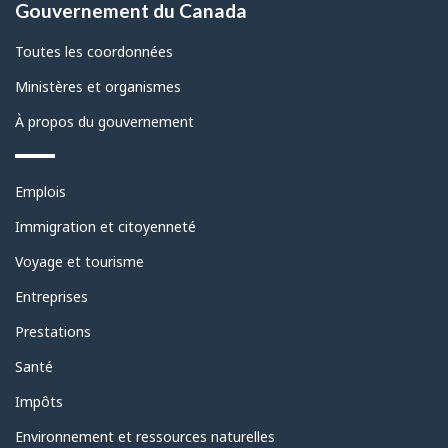
Gouvernement du Canada
propos
de
Toutes les coordonnées
ce
Ministères et organismes
site
À propos du gouvernement
Thèmes
Emplois
et
sujets
Immigration et citoyenneté
Voyage et tourisme
Entreprises
Prestations
Santé
Impôts
Environnement et ressources naturelles