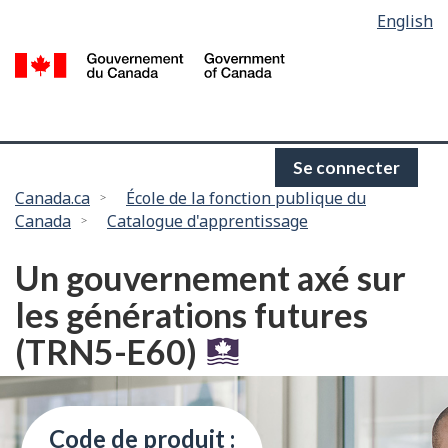
Language
English
Passer
selection
au
/
contenu
G
principal
d
C
Se connecter
Vous
Canada.ca
École de la fonction publique du
Canada
Catalogue d'apprentissage
êtes
ici :
Un gouvernement axé sur
les générations futures
(TRN5-E60)
Code de produit :