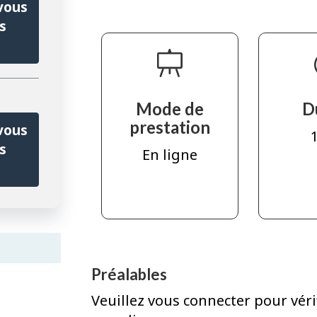
vous
s
Mode de
D
prestation
vous
1
s
En ligne
Préalables
Veuillez vous connecter pour véri