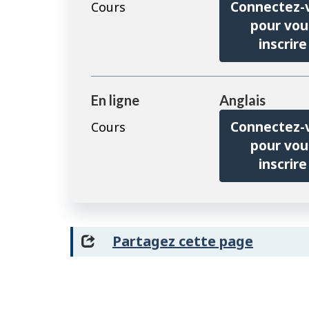
cours
Connectez-
Cours
préalables
pour vou
sont
inscrire
affichés
sur
cette
En ligne
Anglais
page
Connectez-
Cours
pour vou
inscrire
Partagez cette page