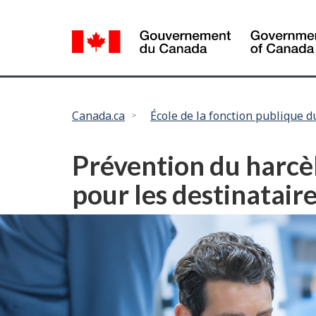
Language
selection
Vous
Canada.ca
École de la fonction publique 
êtes
ici :
Prévention du harcèle
pour les destinatai