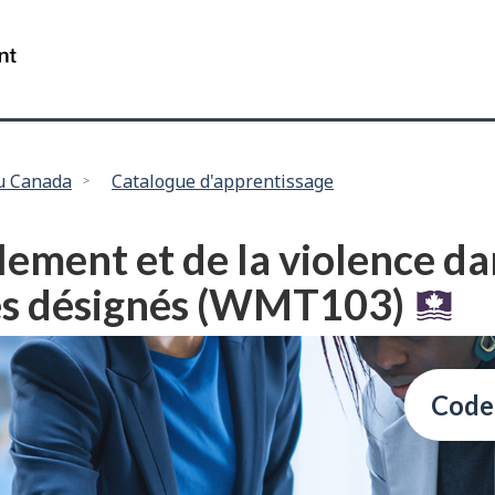
Passer
Passer
au
à
/
contenu
"
Gouvernement
principal
à
du
propos
Canada
de
ce
du Canada
Catalogue d'apprentissage
site
"
ment et de la violence dans
res désignés (WMT103)
Code